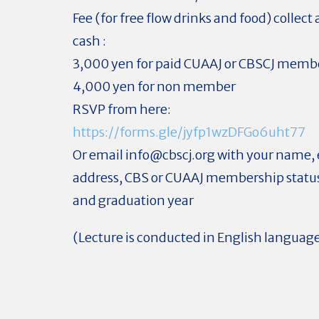
Fee (for free flow drinks and food) collect 
cash :
3,000 yen for paid CUAAJ or CBSCJ memb
4,000 yen for non member
RSVP from here:
https://forms.gle/jyfp1wzDFGo6uht77
Or email
info@cbscj.org
with your name, 
address, CBS or CUAAJ membership status
and graduation year
(Lecture is conducted in English languag