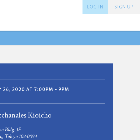
LOG IN
SIGN UP
 26, 2020 AT 7:00PM - 9PM
chanales Kioicho
o Bldg. 1F
,, Tokyo 102-0094