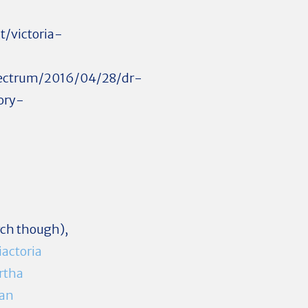
/victoria-
pectrum/2016/04/28/dr-
tory-
rch though),
iactoria
rtha
can