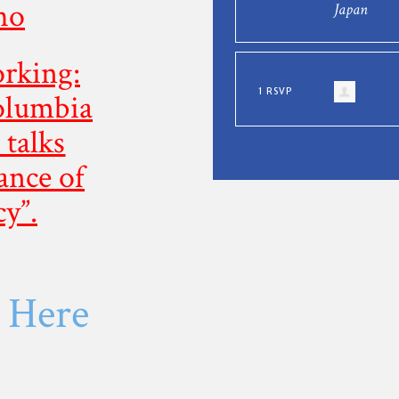
ho
Japan
orking:
1 RSVP
Columbia
 talks
ance of
y”.
m
Here