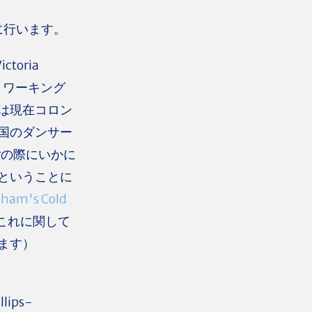
に行います。
ctoria
ットワーキング
psは現在コロン
国のダンサー
warの際にいかに
ということに
aham's Cold
これに関して
ます）
llips-