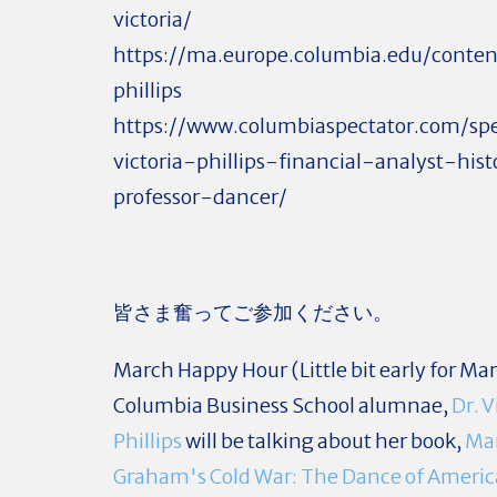
victoria/
https://ma.europe.columbia.edu/content
phillips
https://www.columbiaspectator.com/s
victoria-phillips-financial-analyst-his
professor-dancer/
皆さま奮ってご参加ください。
March Happy Hour (Little bit early for Ma
Columbia Business School alumnae,
Dr. V
Phillips
will be talking about her book,
Ma
Graham's Cold War: The Dance of Ameri