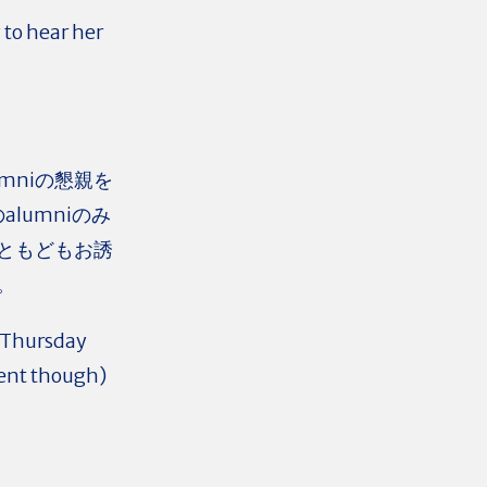
y to hear her
mniの懇親を
alumniのみ
ともどもお誘
。
d Thursday
rent though)