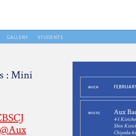
GALLERY
STUDENTS
s : Mini
FEBRUARY
WHEN
Aux Bac
CBSCJ
WHERE
4-1 Kioicho
Shin Kioich
h @Aux
Chiyoda-ku