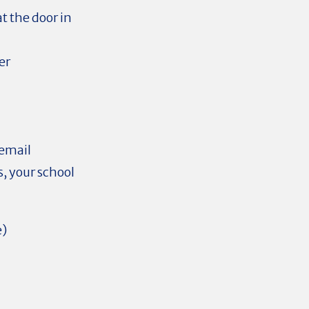
at the door in
er
email
, your school
e)