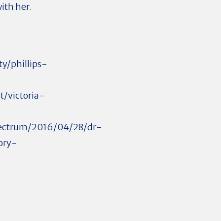
 with her.
ty/phillips-
/victoria-
pectrum/2016/04/28/dr-
tory-