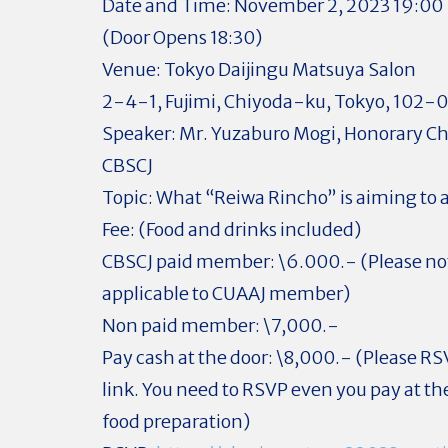
Date and Time: November 2, 2023 19:00
(Door Opens 18:30)
Venue: Tokyo Daijingu Matsuya Salon
2-4-1, Fujimi, Chiyoda-ku, Tokyo, 102-
Speaker: Mr. Yuzaburo Mogi, Honorary C
CBSCJ
Topic: What “Reiwa Rincho” is aiming to 
Fee: (Food and drinks included)
CBSCJ paid member: \6.000.- (Please note
applicable to CUAAJ member)
Non paid member: \7,000.-
Pay cash at the door: \8,000.- (Please R
link. You need to RSVP even you pay at the
food preparation)