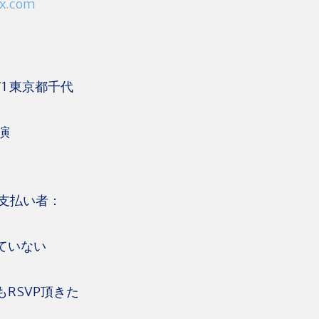
ix.com
1 東京都千代
演
支払い者：
ていない
もRSVP頂きた