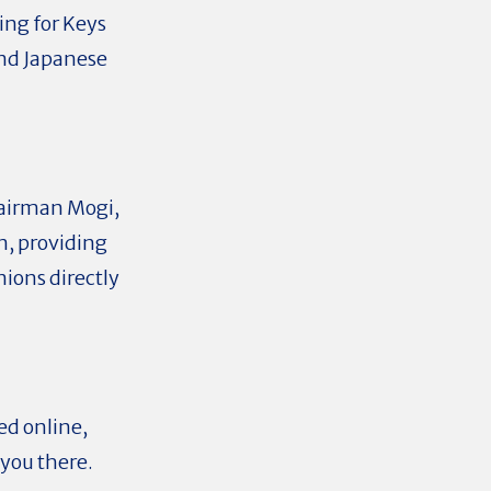
ing for Keys
and Japanese
hairman Mogi,
n, providing
ions directly
ed online,
 you there.