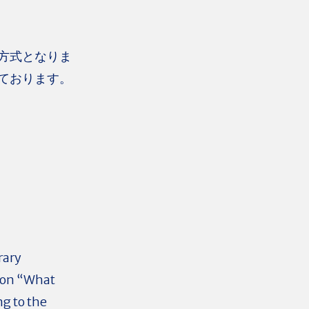
方式となりま
ております。
rary
e on “What
ng to the