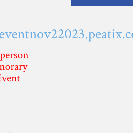
cjeventnov22023.peatix.
 person
norary
Event