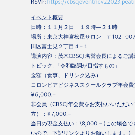
RSVP:
https://cbscjeventnov22023.peat
イベント概要
：
日時：１１月２日 １９時―２１時
場所：東京大神宮松屋サロン：〒102-007
田区富士見２丁目４−１
講演内容：茂木CBSCJ 名誉会長によるご講
トピック: 「令和臨調が目指すもの」
金額（食事、ドリンク込み）
コロンビアビジネススクールクラブ年会費
¥6,000.-
非会員（CBSCJ年会費をお支払いいただい
方）：¥7,000.-
当日の現金支払い：\8,000.- (この場合で
いので、下記リンクよりお願いします。)