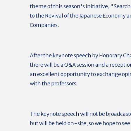
theme of this season's initiative, "Search
to the Revival of the Japanese Economy 
Companies.
After the keynote speech by Honorary C
there will be a Q&A session and a receptio
an excellent opportunity to exchange opin
with the professors.
The keynote speech will not be broadcast
but will be held on-site, so we hope to see