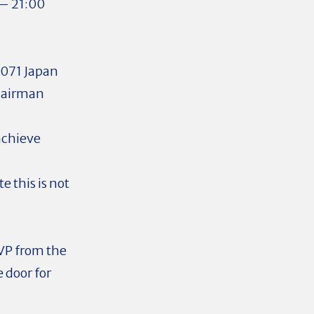
 – 21:00
0071 Japan
hairman
achieve
 this is not
SVP from the
 door for