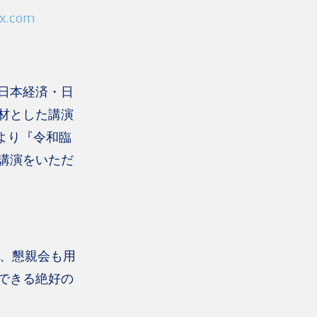
ix.com
日本経済・日
材とした講演
様より『令和臨
講演をいただ
A、懇親会も用
できる絶好の