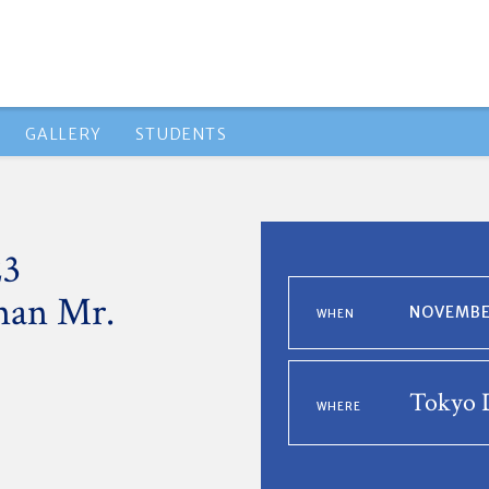
GALLERY
STUDENTS
23
man Mr.
NOVEMBER
WHEN
Tokyo D
WHERE
3