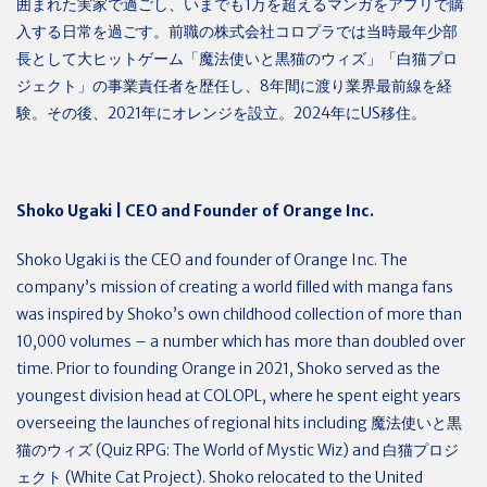
囲まれた実家で過ごし、いまでも
1
万を超えるマンガをアプリで購
入する日常を過ごす。前職の株式会社コロプラでは当時最年少部
長として大ヒットゲーム「魔法使いと黒猫のウィズ」「白猫プロ
ジェクト」の事業責任者を歴任し、
8
年間に渡り業界最前線を経
験。その後、
2021
年にオレンジを設立。
2024
年に
US
移住。
Shoko Ugaki | CEO and Founder of Orange Inc.
Shoko Ugaki is the CEO and founder of Orange Inc. The
company’s mission of creating a world filled with manga fans
was inspired by Shoko’s own childhood collection of more than
10,000 volumes – a number which has more than doubled over
time. Prior to founding Orange in 2021, Shoko served as the
youngest division head at COLOPL, where he spent eight years
overseeing the launches of regional hits including
魔法使いと黒
猫のウィズ
(Quiz RPG: The World of Mystic Wiz) and
白猫プロジ
ェクト
(White Cat Project). Shoko relocated to the United