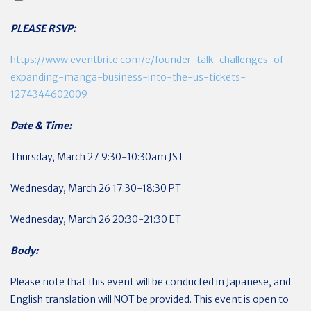
PLEASE RSVP:
https://www.eventbrite.com/e/founder-talk-challenges-of-
expanding-manga-business-into-the-us-tickets-
1274344602009
Date & Time:
Thursday, March 27 9:30-10:30am JST
Wednesday, March 26 17:30-18:30 PT
Wednesday, March 26 20:30-21:30 ET
Body:
Please note that this event will be conducted in Japanese, and
English translation will NOT be provided. This event is open to