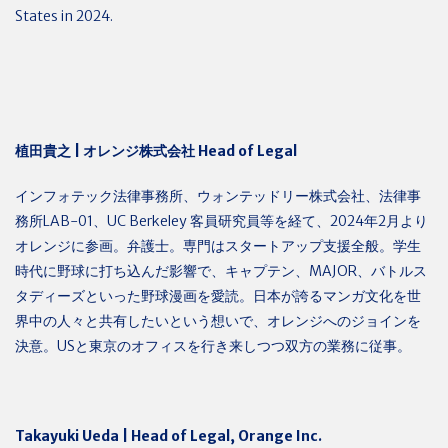
States in 2024.
植田貴之
|
オレンジ株式会社
Head of Legal
インフォテック法律事務所、ウォンテッドリー株式会社、法律事
務所
LAB-01
、
UC Berkeley
客員研究員等を経て、
2024
年
2
月より
オレンジに参画。弁護士。専門はスタートアップ支援全般。学生
時代に野球に打ち込んだ影響で、キャプテン、
MAJOR
、バトルス
タディーズといった野球漫画を愛読。日本が誇るマンガ文化を世
界中の人々と共有したいという想いで、オレンジへのジョインを
決意。
US
と東京のオフィスを行き来しつつ双方の業務に従事。
Takayuki Ueda | Head of Legal, Orange Inc.